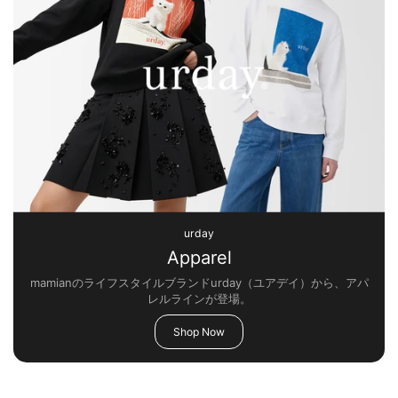
urday
Apparel
mamianのライフスタイルブランドurday（ユアデイ）から、アパ
レルラインが登場。
Shop Now