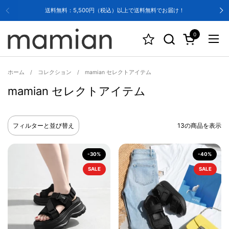
コンテンツへスキップ
送料無料：5,500円（税込）以上で送料無料でお届け！
0
カートを開く
メニ
ホーム
/
コレクション
/
mamian セレクトアイテム
mamian セレクトアイテム
フィルターと並び替え
13の商品を表示
-30%
-40%
SALE
SALE