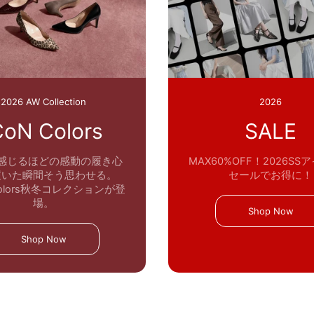
2026 AW Collection
2026
CoN Colors
SALE
感じるほどの感動の履き心
MAX60%OFF！2026SS
履いた瞬間そう思わせる。
セールでお得に！
 Colors秋冬コレクションが登
場。
Shop Now
Shop Now