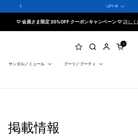
国/地域
(JPY ¥)
翌日配送：営業日13時までは即日発送！最短翌
♡ 会員さま限定 20%OFF クーポンキャンペーン ♡
詳しくはこちら
0
カートを開
サンダル／ミュール
ブーツ／ブーティ
販売）掲載情報