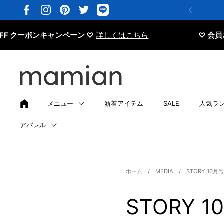
コンテンツへスキップ
Facebook
Instagram
Pinterest
Twitter
ーポンキャンペーン ♡
詳しくはこちら
♡ 会員さま限定 
メニュー
新着アイテム
SALE
人気ラ
アパレル
ホーム
/
MEDIA
/
STORY 10月
STORY 