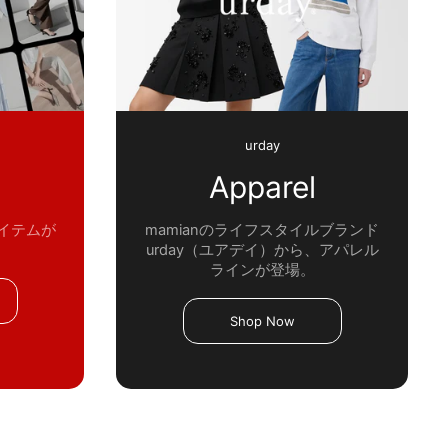
urday
Apparel
アイテムが
mamianのライフスタイルブランド
urday（ユアデイ）から、アパレル
ラインが登場。
Shop Now