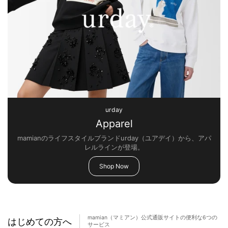
urday
Apparel
mamianのライフスタイルブランドurday（ユアデイ）から、アパ
レルラインが登場。
Shop Now
mamian（マミアン）公式通販サイトの便利な6つの
はじめての方へ
サービス