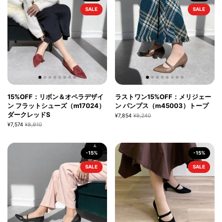
SALE
SALE
15%OFF：リボン＆オペラデザイ
ラストワン15%OFF：メリジェー
ン フラットシューズ（m17024）
ン パンプス（m45003）トープ
ダークレッドS
¥7,854
¥9,240
¥7,574
¥8,910
-15%
-15%
SALE
SALE