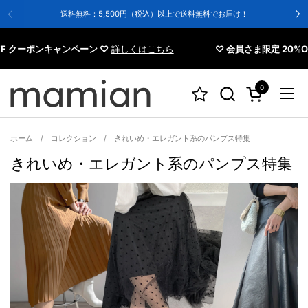
コンテンツへスキップ
送料無料：5,500円（税込）以上で送料無料でお届け！
ーポンキャンペーン ♡
詳しくはこちら
♡ 会員さま限定 20%OFF ク
0
カートを開く
メニ
ホーム
/
コレクション
/
きれいめ・エレガント系のパンプス特集
きれいめ・エレガント系のパンプス特集