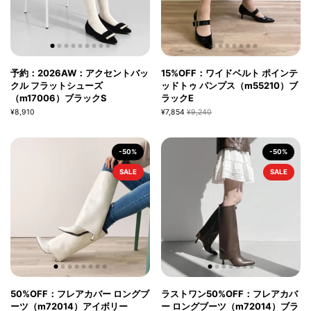
予約：2026AW：アクセントバッ
15%OFF：ワイドベルト ポインテ
クル フラットシューズ
ッドトゥ パンプス（m55210）ブ
（m17006）ブラックS
ラックE
¥8,910
¥7,854
¥9,240
-50%
-50%
SALE
SALE
50%OFF：フレアカバー ロングブ
ラストワン50%OFF：フレアカバ
ーツ（m72014）アイボリー
ー ロングブーツ（m72014）ブラ