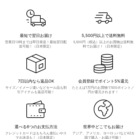
最短で翌日お届け
5,500円以上で送料無料
営業日13時までは即日発送！最短翌日配
5,500円（税込）以上のお買物は送料無
送可能！（日本限定）
料でお届け！（日本限定）
7日以内なら返品OK
会員登録でポイント5%還元
サイズ／イメージ違いなどセール品も割
たとえば1万円のお買物で500ポイント／
引アイテムも返品可能！
円が還元されます！
選べる6つのお支払方法
世界中どこでもお届け
クレジットカードはもちろん後払いやス
アジア、アメリカ、ヨーロッパなど42カ
マホ決済も！（日本限定）
国で購入・お届け可能！