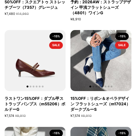
50%OFF：スクエアトゥ ストレッ
予約：2026AW：ストラップデザ
チブーツ（7357）グレージュ
イン 甲浅フラットシューズ
（4801）ワインG
¥7,480
¥14,960
¥8,910
-15%
-15%
SALE
SALE
ラストワン15%OFF：ダブル甲ス
15%OFF：リボン＆オペラデザイ
トラップ パンプス（m55206）ボ
ン フラットシューズ（m17024）
ルドーG
ダークブルーS
¥7,574
¥8,910
¥7,574
¥8,910
-15%
-15%