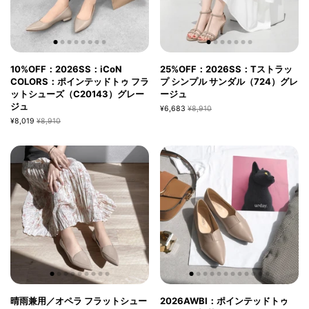
10%OFF：2026SS：iCoN
25%OFF：2026SS：Tストラッ
COLORS：ポインテッドトゥ フラ
プ シンプル サンダル（724）グレ
ットシューズ（C20143）グレー
ージュ
ジュ
¥6,683
¥8,910
¥8,019
¥8,910
晴雨兼用／オペラ フラットシュー
2026AWBI：ポインテッドトゥ