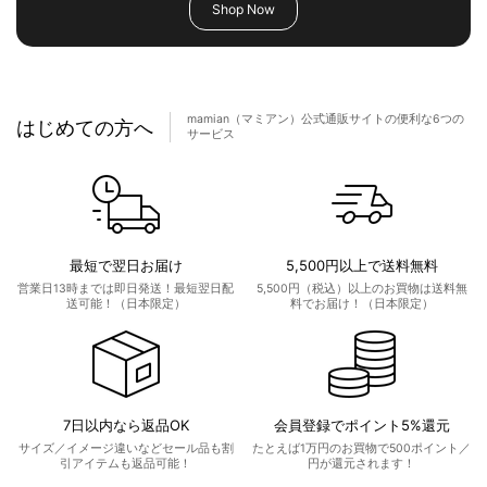
Shop Now
mamian（マミアン）公式通販サイトの便利な6つの
はじめての方へ
サービス
最短で翌日お届け
5,500円以上で送料無料
営業日13時までは即日発送！最短翌日配
5,500円（税込）以上のお買物は送料無
送可能！（日本限定）
料でお届け！（日本限定）
7日以内なら返品OK
会員登録でポイント5%還元
サイズ／イメージ違いなどセール品も割
たとえば1万円のお買物で500ポイント／
引アイテムも返品可能！
円が還元されます！