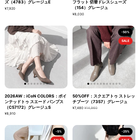
ズ（4783）グレージュE
フラット 切替ドレスシューズ
（154）グレージュ
¥7,920
¥8,030
-50%
SALE
2026AW：iCoN COLORS：ポイ
50%OFF：スクエアトゥ ストレッ
ンテッドトゥ スエード パンプス
チブーツ（7357）グレージュ
（C57172）グレージュS
¥7,480
¥14,960
¥8,910
-5%
-25%