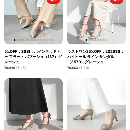
SALE
SALE
5%OFF：SSBI：ポインテッドト
ラストワン25%OFF：2026SS：
ゥ フラット バブーシュ（137）グ
ハイヒール ライン サンダル
レージュ
（3570）グレージュ
¥8,046
¥8,470
¥6,683
¥8,910