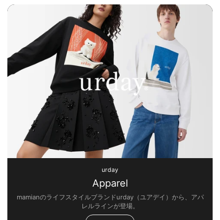
urday
Apparel
mamianのライフスタイルブランドurday（ユアデイ）から、アパ
レルラインが登場。