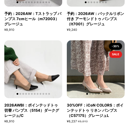
予約：2026AW：Tストラップ パ
予約：2026AW：バックルリボン
ンプス 7cmヒール（m72003）
付き アーモンドトゥ パンプス
グレージュ
（lt7001）グレージュ
¥8,910
¥9,240
-30%
SALE
2026AWBI：ポインテッドトゥ
30%OFF：iCoN COLORS：ポイ
切替 パンプス（5154）ダークグ
ンテッドトゥ リネン パンプス
レージュ/C
（C57175）グレージュL
¥8,910
¥6,237
¥8,910