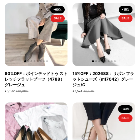
-60%
-15%
SALE
SALE
60%OFF：ポインテッドトゥ スト
15%OFF：2026SS：リボン フラ
レッチフラットブーツ（4788）
ットシューズ（m17042）グレー
グレージュ
ジュ/C
¥5,192
¥12,980
¥7,574
¥8,910
-30%
SALE