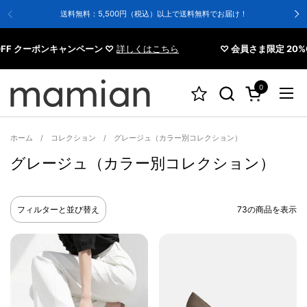
コンテンツへスキップ
送料無料：5,500円（税込）以上で送料無料でお届け！
クーポンキャンペーン ♡
詳しくはこちら
♡ 会員さま限定 20%OFF
0
カートを開く
メニ
ホーム
/
コレクション
/
グレージュ（カラー別コレクション）
グレージュ（カラー別コレクション）
フィルターと並び替え
73の商品を表示