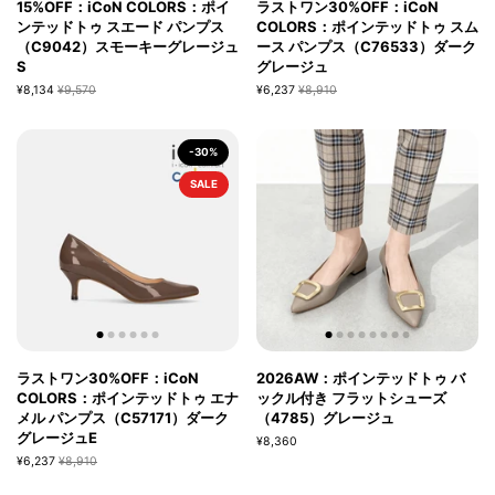
15%OFF：iCoN COLORS：ポイ
ラストワン30%OFF：iCoN
ンテッドトゥ スエード パンプス
COLORS：ポインテッドトゥ スム
（C9042）スモーキーグレージュ
ース パンプス（C76533）ダーク
S
グレージュ
¥8,134
¥9,570
¥6,237
¥8,910
-30%
SALE
ラストワン30%OFF：iCoN
2026AW：ポインテッドトゥ バ
COLORS：ポインテッドトゥ エナ
ックル付き フラットシューズ
メル パンプス（C57171）ダーク
（4785）グレージュ
グレージュE
¥8,360
¥6,237
¥8,910