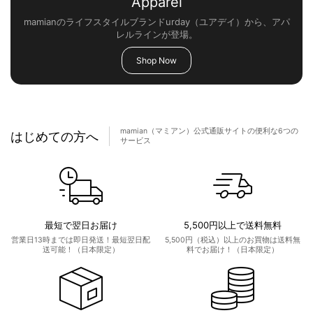
Apparel
mamianのライフスタイルブランドurday（ユアデイ）から、アパ
レルラインが登場。
Shop Now
mamian（マミアン）公式通販サイトの便利な6つの
はじめての方へ
サービス
最短で翌日お届け
5,500円以上で送料無料
営業日13時までは即日発送！最短翌日配
5,500円（税込）以上のお買物は送料無
送可能！（日本限定）
料でお届け！（日本限定）