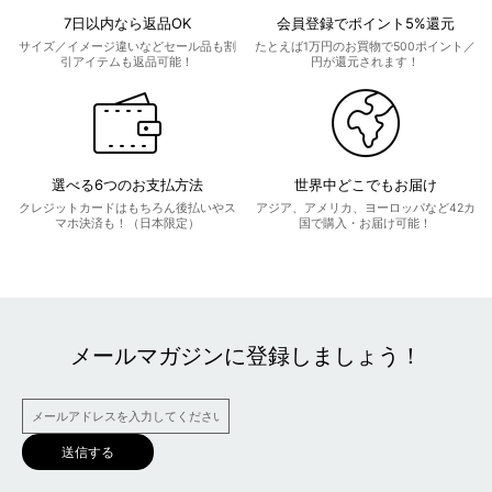
7日以内なら返品OK
会員登録でポイント5%還元
サイズ／イメージ違いなどセール品も割
たとえば1万円のお買物で500ポイント／
引アイテムも返品可能！
円が還元されます！
選べる6つのお支払方法
世界中どこでもお届け
クレジットカードはもちろん後払いやス
アジア、アメリカ、ヨーロッパなど42カ
マホ決済も！（日本限定）
国で購入・お届け可能！
メールマガジンに登録しましょう！
送信する