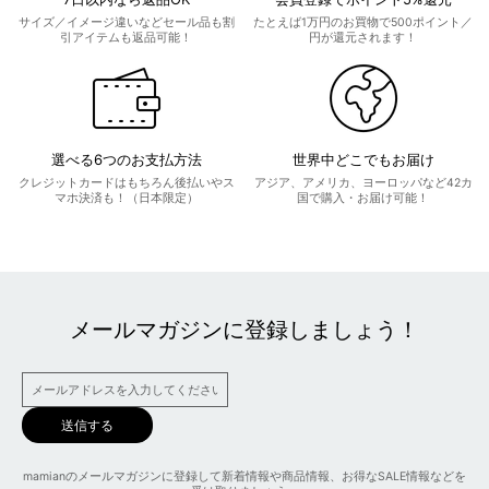
サイズ／イメージ違いなどセール品も割
たとえば1万円のお買物で500ポイント／
引アイテムも返品可能！
円が還元されます！
選べる6つのお支払方法
世界中どこでもお届け
クレジットカードはもちろん後払いやス
アジア、アメリカ、ヨーロッパなど42カ
マホ決済も！（日本限定）
国で購入・お届け可能！
メールマガジンに登録しましょう！
送信する
mamianのメールマガジンに登録して新着情報や商品情報、お得なSALE情報などを