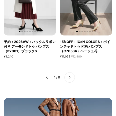
予約：2026AW：バックルリボン
15%OFF：iCoN COLORS：ポイ
付き アーモンドトゥ パンプス
ンテッドトゥ 和柄 パンプス
（lt7001）ブラックS
（C76536）ベージュ花
¥9,240
¥11,033
¥12,980
次へ
1 / 8
前へ