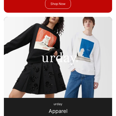
Shop Now
urday
Apparel