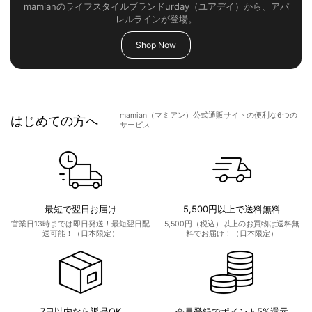
mamianのライフスタイルブランドurday（ユアデイ）から、アパ
レルラインが登場。
Shop Now
mamian（マミアン）公式通販サイトの便利な6つの
はじめての方へ
サービス
最短で翌日お届け
5,500円以上で送料無料
営業日13時までは即日発送！最短翌日配
5,500円（税込）以上のお買物は送料無
送可能！（日本限定）
料でお届け！（日本限定）
7日以内なら返品OK
会員登録でポイント5%還元