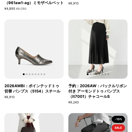
（961aw1-ag）ミモザベルベット
¥8,910
¥4,895
¥9,790
2026AWBI：ポインテッドトゥ
予約：2026AW：バックルリボン
切替 パンプス（5154）スチール
付き アーモンドトゥ パンプス
（lt7001）チャコールS
¥8,910
¥9,240
-15%
SALE