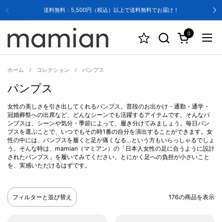
コンテンツへスキップ
送料無料：5,500円（税込）以上で送料無料でお届け！
0
カートを開く
メニ
ホーム
/
コレクション
/
パンプス
パンプス
女性の美しさを引き出してくれるパンプス。普段のお出かけ・通勤・通学・
冠婚葬祭への出席など、どんなシーンでも活躍するアイテムです。そんなパ
ンプスは、シーンや気分・季節によって、履き分けてみましょう。毎日パン
プスを選ぶことで、いつでもその時1番の自分を演出することができます。女
性の中には、パンプスを履くと足が痛くなる…という方もいらっしゃるでしょ
う。そんな時は、mamian（マミアン）の「日本人女性の足に合うように設計
されたパンプス」を履いてみてください。とにかく足への負担が小さいこと
を、実感いただけるはずです。
フィルターと並び替え
176の商品を表示