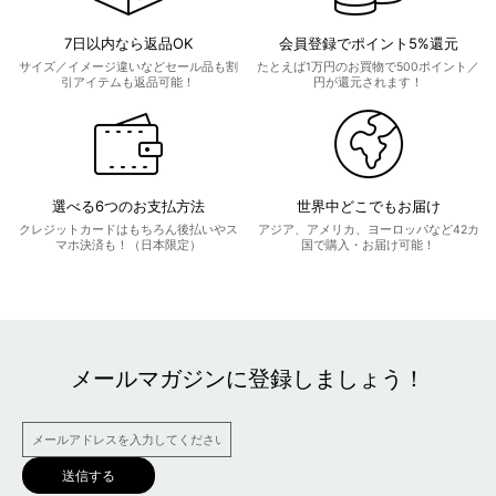
7日以内なら返品OK
会員登録でポイント5%還元
サイズ／イメージ違いなどセール品も割
たとえば1万円のお買物で500ポイント／
引アイテムも返品可能！
円が還元されます！
選べる6つのお支払方法
世界中どこでもお届け
クレジットカードはもちろん後払いやス
アジア、アメリカ、ヨーロッパなど42カ
マホ決済も！（日本限定）
国で購入・お届け可能！
メールマガジンに登録しましょう！
送信する