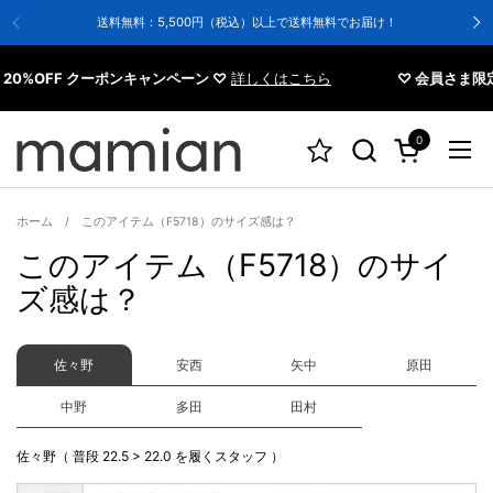
コンテンツへスキップ
送料無料：5,500円（税込）以上で送料無料でお届け！
0%OFF クーポンキャンペーン ♡
詳しくはこちら
♡ 会員さま限定 
0
カートを開く
メニ
ホーム
/
このアイテム（F5718）のサイズ感は？
このアイテム（F5718）のサイ
ズ感は？
佐々野
安西
矢中
原田
中野
多田
田村
佐々野（ 普段 22.5 > 22.0 を履くスタッフ ）