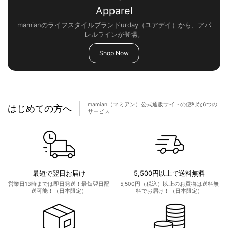
Apparel
mamianのライフスタイルブランドurday（ユアデイ）から、アパ
レルラインが登場。
Shop Now
mamian（マミアン）公式通販サイトの便利な6つの
はじめての方へ
サービス
最短で翌日お届け
5,500円以上で送料無料
営業日13時までは即日発送！最短翌日配
5,500円（税込）以上のお買物は送料無
送可能！（日本限定）
料でお届け！（日本限定）