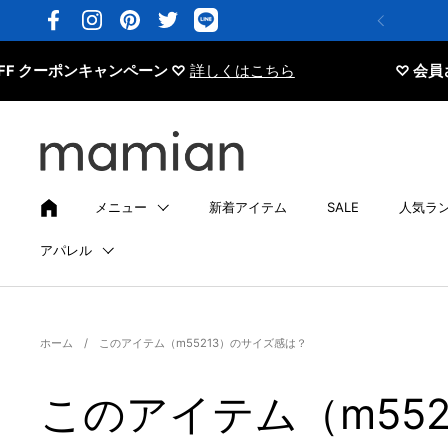
コンテンツへスキップ
Facebook
Instagram
Pinterest
Twitter
クーポンキャンペーン ♡
詳しくはこちら
♡ 会員さま限
メニュー
新着アイテム
SALE
人気ラ
アパレル
ホーム
/
このアイテム（m55213）のサイズ感は？
このアイテム（m55