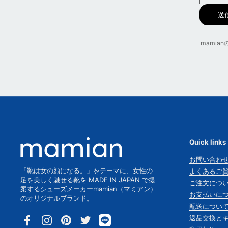
送
mami
Quick links
お問い合わ
「靴は女の顔になる。」をテーマに、女性の
よくあるご質
足を美しく魅せる靴を MADE IN JAPAN で提
ご注文につ
案するシューズメーカーmamian（マミアン）
お支払いに
のオリジナルブランド。
配送につい
返品交換と
Facebook
Instagram
Pinterest
Twitter