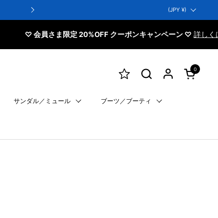
国/地域
(JPY ¥)
翌日配送：営業日13時までは即日発送！最短翌
♡ 会員さま限定 20%OFF クーポンキャンペーン ♡
詳しくはこち
0
カートを開
サンダル／ミュール
ブーツ／ブーティ