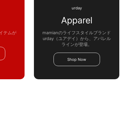
urday
Apparel
アイテムが
mamianのライフスタイルブランド
urday（ユアデイ）から、アパレル
ラインが登場。
Shop Now