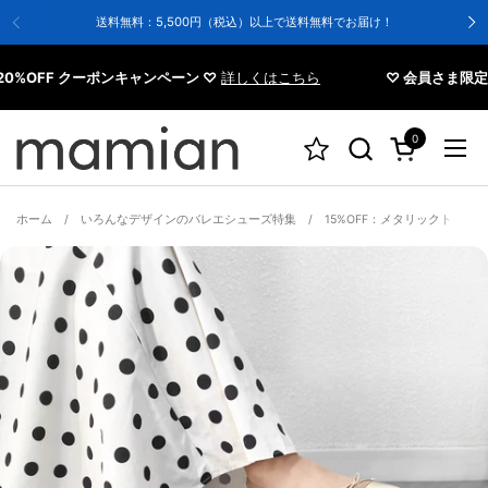
コンテンツへスキップ
送料無料：5,500円（税込）以上で送料無料でお届け！
FF クーポンキャンペーン ♡
詳しくはこちら
♡ 会員さま限定 20%
0
カートを開く
メニ
ホーム
/
いろんなデザインのバレエシューズ特集
/
15%OFF：メタリックトゥ バ