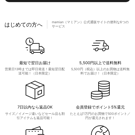
mamian（マミアン）公式通販サイトの便利な6つの
はじめての方へ
サービス
最短で翌日お届け
5,500円以上で送料無料
営業日13時までは即日発送！最短翌日配
5,500円（税込）以上のお買物は送料無
送可能！（日本限定）
料でお届け！（日本限定）
7日以内なら返品OK
会員登録でポイント5%還元
サイズ／イメージ違いなどセール品も割
たとえば1万円のお買物で500ポイント／
引アイテムも返品可能！
円が還元されます！