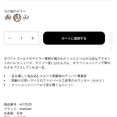
その他のカラー
数量
カートに追加する
ホワイトゴールドのマイラー素材が施されたトゥとヒールが上品なアクセン
トのバレエシューズ。デイリー使いはもちろん、オケージョンシーンで華や
かさをプラスしてくれる一足。
・足を優しく包み込むスエード調素材のアッパー裏素材
・肌触りの良いマイクロファイバー人工皮革のカウンター（かかと）
・クッションインソールで足が痛くなりにくい
商品番号：m17025
ブランド：mamian
生産国：日本