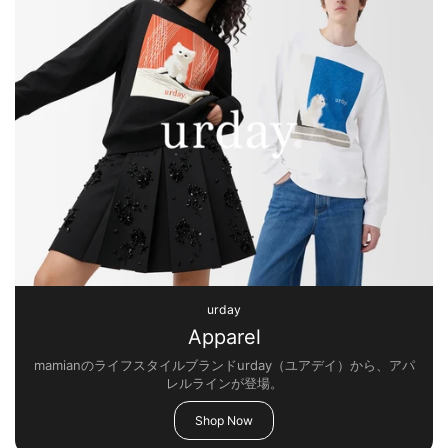
urday
Apparel
mamianのライフスタイルブランドurday（ユアデイ）から、アパ
レルラインが登場。
Shop Now