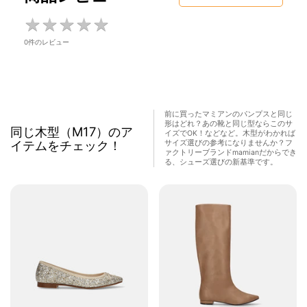
★
★
★
★
★
★
★
★
★
★
0件のレビュー
前に買ったマミアンのパンプスと同じ
形はどれ？あの靴と同じ型ならこのサ
同じ木型（M17）のア
イズでOK！などなど。木型がわかれば
イテムをチェック！
サイズ選びの参考になりませんか？フ
ァクトリーブランドmamianだからでき
る、シューズ選びの新基準です。