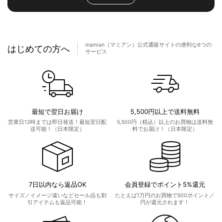
mamian（マミアン）公式通販サイトの便利な6つの
はじめての方へ
サービス
最短で翌日お届け
5,500円以上で送料無料
営業日13時までは即日発送！最短翌日配
5,500円（税込）以上のお買物は送料無
送可能！（日本限定）
料でお届け！（日本限定）
7日以内なら返品OK
会員登録でポイント5%還元
サイズ／イメージ違いなどセール品も割
たとえば1万円のお買物で500ポイント／
引アイテムも返品可能！
円が還元されます！