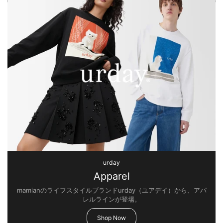
urday
Apparel
mamianのライフスタイルブランドurday（ユアデイ）から、アパ
レルラインが登場。
Shop Now