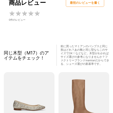
商品レビュー
最初のレビューを書く
★
★
★
★
★
★
★
★
★
★
0件のレビュー
前に買ったマミアンのパンプスと同じ
形はどれ？あの靴と同じ型ならこのサ
同じ木型（M17）のア
イズでOK！などなど。木型がわかれば
イテムをチェック！
サイズ選びの参考になりませんか？フ
ァクトリーブランドmamianだからでき
る、シューズ選びの新基準です。