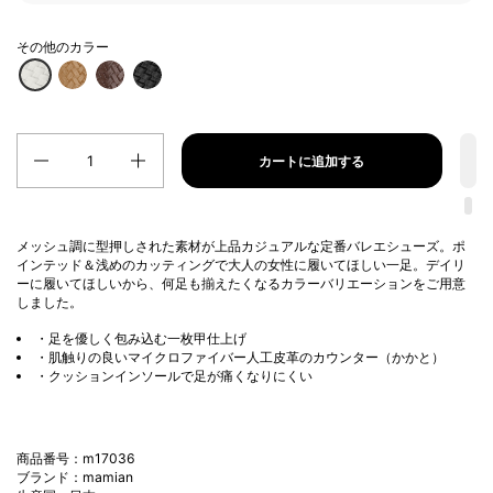
その他のカラー
数量
カートに追加する
メッシュ調に型押しされた素材が上品カジュアルな定番バレエシューズ。ポ
インテッド＆浅めのカッティングで大人の女性に履いてほしい一足。デイリ
ーに履いてほしいから、何足も揃えたくなるカラーバリエーションをご用意
しました。
・足を優しく包み込む一枚甲仕上げ
・肌触りの良いマイクロファイバー人工皮革のカウンター（かかと）
・クッションインソールで足が痛くなりにくい
商品番号：m17036
ブランド：mamian