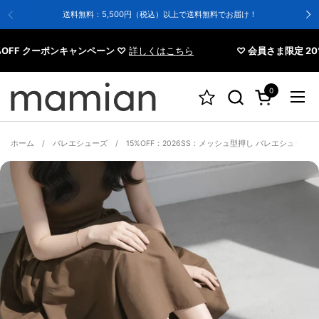
コンテンツへスキップ
送料無料：5,500円（税込）以上で送料無料でお届け！
 クーポンキャンペーン ♡
詳しくはこちら
♡ 会員さま限定 20%OF
0
カートを開く
メニ
ホーム
/
バレエシューズ
/
15%OFF：2026SS：メッシュ型押し バレエシューズ（