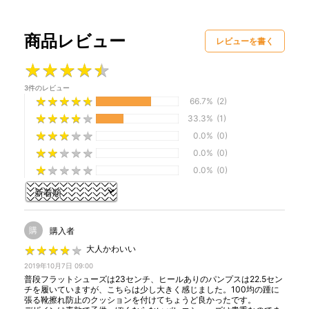
商品レビュー
レビューを書く
★
★
★
★
★
★
★
★
★
★
3件のレビュー
★
★
★
★
★
★
★
★
★
★
66.7%
(2)
★
★
★
★
★
★
★
★
★
★
33.3%
(1)
★
★
★
★
★
★
★
★
★
★
0.0%
(0)
★
★
★
★
★
★
★
★
★
★
0.0%
(0)
★
★
★
★
★
★
★
★
★
★
0.0%
(0)
購
購入者
★
★
★
★
★
★
★
★
★
★
大人かわいい
2019年10月7日 09:00
普段フラットシューズは23センチ、ヒールありのパンプスは22.5セン
チを履いていますが、こちらは少し大きく感じました。100均の踵に
張る靴擦れ防止のクッションを付けてちょうど良かったです。