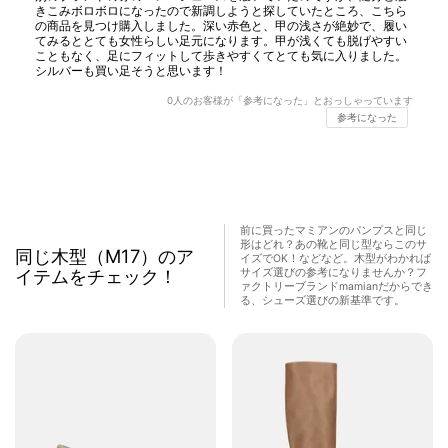
きこみボロボロになったので新調しようと探していたところ、こちら
の商品を見つけ購入しました。深い赤色と、甲の浅さが絶妙で、履い
てみるととても女性らしい足元になります。甲が浅くても脱げやすい
こともなく、足にフィットして歩きやすくてとても気に入りました。
シルバーも買い足そうと思います！
0
人のお客様が「参考になった」とおっしゃっています
参考になった
前に買ったマミアンのパンプスと同じ
形はどれ？あの靴と同じ型ならこのサ
同じ木型（M17）のア
イズでOK！などなど。木型がわかれば
イテムをチェック！
サイズ選びの参考になりませんか？フ
ァクトリーブランドmamianだからでき
る、シューズ選びの新基準です。