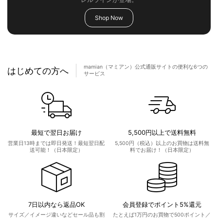
Shop Now
mamian（マミアン）公式通販サイトの便利な6つの
はじめての方へ
サービス
最短で翌日お届け
5,500円以上で送料無料
営業日13時までは即日発送！最短翌日配
5,500円（税込）以上のお買物は送料無
送可能！（日本限定）
料でお届け！（日本限定）
7日以内なら返品OK
会員登録でポイント5%還元
サイズ／イメージ違いなどセール品も割
たとえば1万円のお買物で500ポイント／