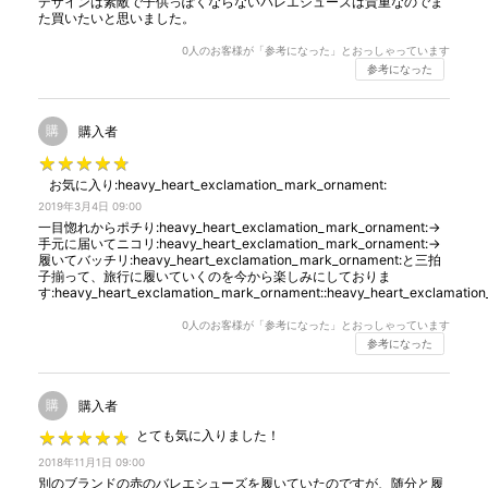
デザインは素敵で子供っぽくならないバレエシューズは貴重なのでま
た買いたいと思いました。
0
人のお客様が「参考になった」とおっしゃっています
参考になった
購
購入者
★
★
★
★
★
★
★
★
★
★
お気に入り:heavy_heart_exclamation_mark_ornament:️
2019年3月4日 09:00
一目惚れからポチり:heavy_heart_exclamation_mark_ornament:️→
手元に届いてニコリ:heavy_heart_exclamation_mark_ornament:️→
履いてバッチリ:heavy_heart_exclamation_mark_ornament:️と三拍
子揃って、旅行に履いていくのを今から楽しみにしておりま
す:heavy_heart_exclamation_mark_ornament:️:heavy_heart_exclamation
0
人のお客様が「参考になった」とおっしゃっています
参考になった
購
購入者
★
★
★
★
★
★
★
★
★
★
とても気に入りました！
2018年11月1日 09:00
別のブランドの赤のバレエシューズを履いていたのですが、随分と履