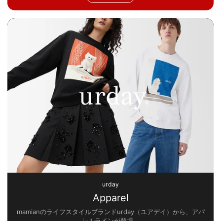
urday
Apparel
mamianのライフスタイルブランドurday（ユアデイ）から、アパ
レルラインが登場。