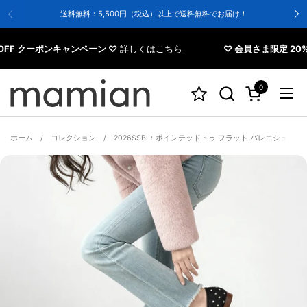
コンテンツへスキップ
送料無料：5,500円（税込）以上で送料無料でお届け！
クーポンキャンペーン ♡
詳しくはこちら
♡ 会員さま限定 20%OFF
0
カートを開く
メニ
ホーム
/
コレクション
/
2026SSBI：ポインテッドトゥ フラット バレエシューズ