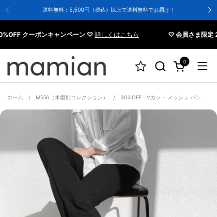
コンテンツへスキップ
送料無料：5,500円（税込）以上で送料無料でお届け！
FF クーポンキャンペーン ♡
詳しくはこちら
♡ 会員さま限定 20%
0
カートを開く
メニ
ホーム
/
M556（木型別コレクション）
/
30%OFF：Vカット メッシュ パンプス（