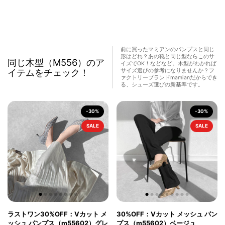
前に買ったマミアンのパンプスと同じ
形はどれ？あの靴と同じ型ならこのサ
同じ木型（M556）のア
イズでOK！などなど。木型がわかれば
イテムをチェック！
サイズ選びの参考になりませんか？フ
ァクトリーブランドmamianだからでき
る、シューズ選びの新基準です。
-30%
-30%
SALE
SALE
ラストワン30%OFF：Vカット メ
30%OFF：Vカット メッシュ パン
ッシュ パンプス（m55602）グレ
プス（m55602）ベージュ