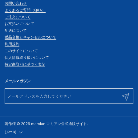
お問い合わせ
よくあるご質問（Q&A）
ご注文について
お支払いについて
配送について
返品交換とキャンセルについて
利用規約
このサイトについて
個人情報取り扱いについて
特定商取引に基づく表記
メールマガジン
送信する
著作権 © 2026
mamian マミアン公式通販サイト
.
国/地域
(JPY ¥)