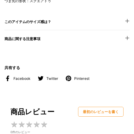
つま先の形状：スクエアトゥ
このアイテムのサイズ感は？
商品に関する注意事項
共有する
Facebook
Twitter
Pinterest
商品レビュー
最初のレビューを書く
★
★
★
★
★
★
★
★
★
★
0件のレビュー