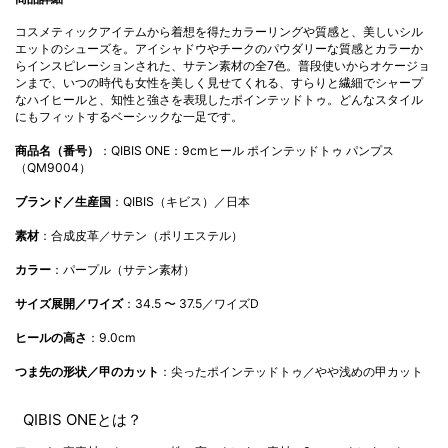
コスメティックアイテムから着想を得たカラーリングや質感と、美しいシル
エットのシューズを。アイシャドウやチークのパウダリーな質感とカラーか
らインスピレーションされた、サテン素材の全7色。普段使いからオケージョ
ンまで、いつの時代も女性を美しく見せてくれる、すらりと繊細でシャープ
なハイヒールと、知性と強さを表現したポインテッドトゥ。どんなスタイル
にもフィットするベーシックな一足です。
商品名（番号）
：QIBIS ONE：9cmヒール ポインテッドトゥ パンプス
（QM9004）
ブランド／生産国
：QIBIS（キビス）／日本
素材
：合成皮革／
サテン（ポリエステル）
カラー
：パープル（サテン素材）
サイズ展開／ワイズ
：
34.5 〜
37.5
／ワイズD
ヒールの高さ
：9.0cm
つま先の形状／甲のカット
：尖ったポインテッドトゥ／やや浅めの甲カット
QIBIS ONEとは？