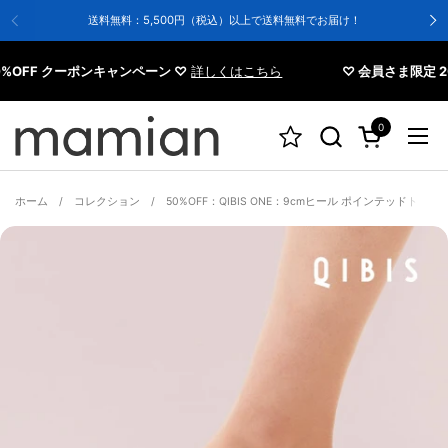
コンテンツへスキップ
送料無料：5,500円（税込）以上で送料無料でお届け！
F クーポンキャンペーン ♡
詳しくはこちら
♡ 会員さま限定 20%O
0
カートを開く
メニ
ホーム
/
コレクション
/
50%OFF：QIBIS ONE：9cmヒール ポインテッドトゥ