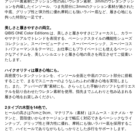
アッパー裏素材にクッション性の高いウレタン素材、
3mmのウレタンクッシ
ョンを内蔵したインソール、
つま先部分に3mmのクッション素材が施された
中底、グリップ性と弾力性に優れ摩耗にも強いラバー底など、履き心地にも
拘った特別な一足です。
美しさと履きやすさの両立。
QIBIS ONE Color Editions は、美しさと履きやすさにフォーカスし、カラー
やマテリアルでトレンドを表現する、ベーシックスタイルの機能性シューズ
コレクション。スーパービューティー、スーパーベーシック、スーパーコス
トパフォーマンスをテーマに、お仕事にもプライベートにも使えるベーシッ
クなアイテムを、美しいシルエットと履き心地の良さを両立させてご提案い
たします。
ハイクオリティは履き心地にも。
高密度ウレタンクッションを、インソール全面と中底のフロント部分に搭載
することで、まるでスニーカーのようなふわふわの履き心地を実現しまし
た。また、アッパーの"裏"素材にも、さらっとした手触りのソフトなポリエス
テルを貼り合わせたウレタン素材を使用。指先までふんわりと包み込まれる
履き心地をお楽しみください。
2タイプの木型を14色で。
ヒールの高さは7cmと9cm、マテリアル（素材）はスムース・エナメル・サ
テンと、普段使いからオケージョンまで幅広く対応できるベーシックなライ
ンナップ。グリップ性と弾力性に優れ、摩耗にも強いラバー底を採用するこ
とで、ハイヒールでありながらもしっかりとした歩行をサポートします。