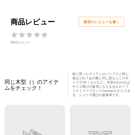
商品レビュー
最初のレビューを書く
★
★
★
★
★
★
★
★
★
★
0件のレビュー
前に買ったマミアンのパンプスと同じ
形はどれ？あの靴と同じ型ならこのサ
同じ木型（）のアイテ
イズでOK！などなど。木型がわかれば
ムをチェック！
サイズ選びの参考になりませんか？フ
ァクトリーブランドmamianだからでき
る、シューズ選びの新基準です。