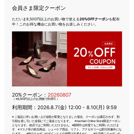
会員さま限定クーポン
ただいま8,500円以上のお買い物で使える
20%OFFクーポン
を配布
中！このお得な機会にお買い物をお楽しみください。
20%クーポン：
20260807
（ ※8,500円以上のお買物で利用可 ）
利用期間：2026.8.7(金) 12:00 - 8.10(月) 9:59
※ ご返品に伴いお買い上げ金額が変更となりました場合、クーポンは適応されず、割
引額を差し引いた金額にてご返金となります。 ※mamian Online Store限定クーポン
となります。他店ではご利用いただけません。※期間中は何度でもご利用いただけま
す ※マスク等の衛生商品、シューケア用品、リフト、アクセサリーは割引対象外にな
ります。 ※他のクーポンやポイントとの併用は出来ません。 ※注文後にクーポンを