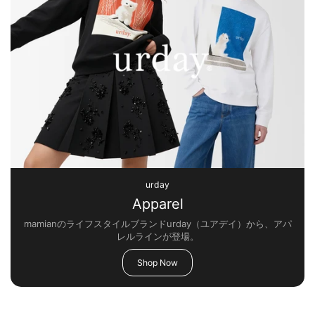
urday
Apparel
mamianのライフスタイルブランドurday（ユアデイ）から、アパ
レルラインが登場。
Shop Now