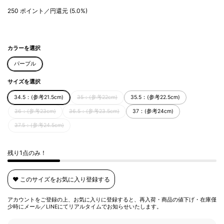
250
ポイント／円還元
(5.0%)
カラーを選択
パープル
サイズを選択
34.5：(参考21.5cm)
35：(参考22cm)
35.5：(参考22.5cm)
36：(参考23cm)
36.5：(参考23.5cm)
37：(参考24cm)
37.5：(参考24.5cm)
残り1点のみ！
❤️ このサイズをお気に入り登録する
アカウントをご登録の上、お気に入りに登録すると、再入荷・商品の値下げ・在庫僅
少時にメール／LINEにてリアルタイムでお知らせいたします。